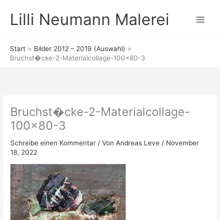
Zum
Lilli Neumann Malerei
Inhalt
springen
Start
Bilder 2012 – 2019 (Auswahl)
Bruchst�cke-2-Materialcollage-100×80-3
Bruchst�cke-2-Materialcollage-
100×80-3
Schreibe einen Kommentar
/ Von
Andreas Leve
/
November
18, 2022